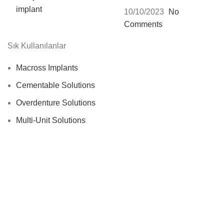
10/10/2023
No
Comments
Sık Kullanılanlar
Macross Implants
Cementable Solutions
Overdenture Solutions
Multi-Unit Solutions
Digital Solutions
Surgical Kits
Production Area
MACROS
Dental Implant Systems
2022
We use cookies to improve your experience on our website. By